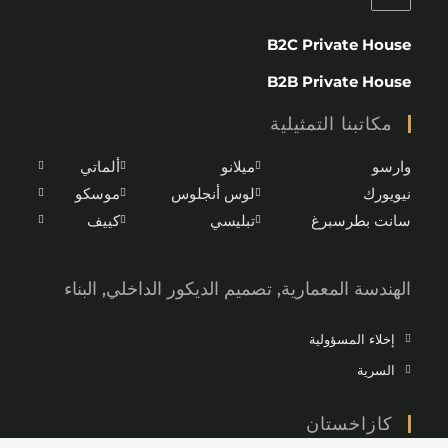
B2C Private House
B2B Private House
مكاتبنا التمثيلية
وارسو
ميلانو
ألماتي
نيويورك
لوس أنجلوس
موسكو
سانت بطرسبرغ
تبليسي
كييف
الهندسة المعمارية, تصميم الديكور الداخلي, البناء
إخلاء المسؤولية
السرية
كازاخستان