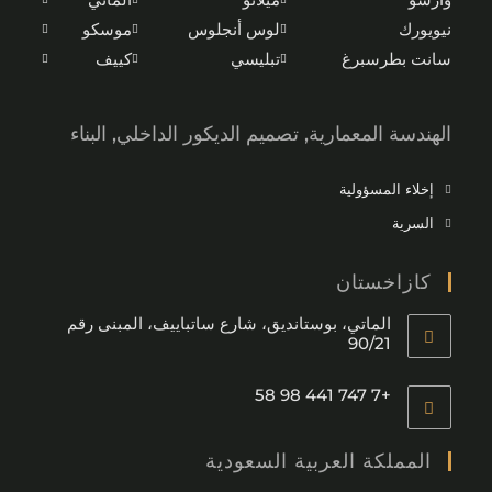
نيويورك
لوس أنجلوس
موسكو
سانت بطرسبرغ
تبليسي
كييف
الهندسة المعمارية, تصميم الديكور الداخلي, البناء
إخلاء المسؤولية
السرية
كازاخستان
الماتي، بوستانديق، شارع ساتباييف، المبنى رقم
90/21
+7 747 441 98 58
المملكة العربية السعودية