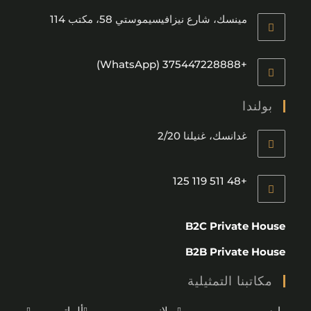
مينسك، شارع نيزافيسيموستي 58، مكتب 114
+375447228888 (WhatsApp)
بولندا
غدانسك، غنيلنا 2/20
+48 511 119 125
B2C Private House
B2B Private House
مكاتبنا التمثيلية
وارسو
ميلانو
ألماتي