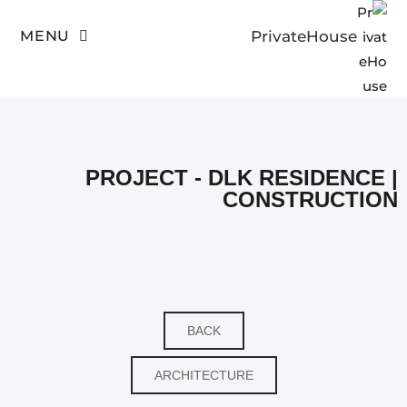
MENU
PrivateHouse
>
PrivateHouse
Project - DLK residence | construction
PROJECT - DLK RESIDENCE |
CONSTRUCTION
BACK
ARCHITECTURE