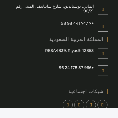
الماتي، بوستانديق، شارع ساتباييف، المبنى رقم
90/21
+7 747 441 98 58
المملكة العربية السعودية
RESA4839, Riyadh 12853
+966 57 178 24 96
شبكات اجتماعية