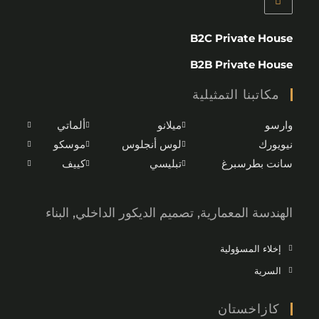
B2C Private House
B2B Private House
مكاتبنا التمثيلية
وارسو
ميلانو
ألماتي
نيويورك
لوس أنجلوس
موسكو
سانت بطرسبرغ
تبليسي
كييف
الهندسة المعمارية, تصميم الديكور الداخلي, البناء
إخلاء المسؤولية
السرية
كازاخستان