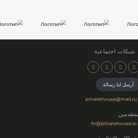
شبكات اجتماعية
أرسل لنا رسالة
privatehouse@mail.ru
متقدمين
hr@privatehouse.io