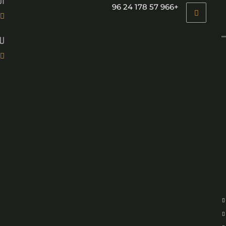
ال
+966 57 178 24 96
لل