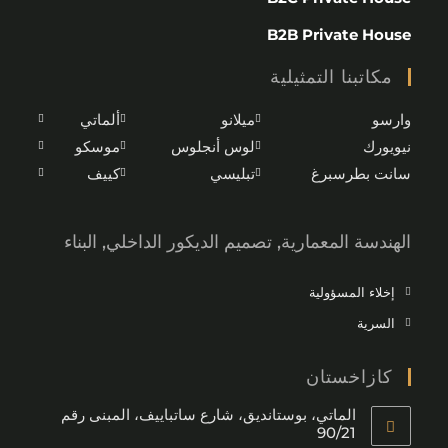
الماتي، بوستانديق، شارع ساتباييف، المبنى رقم
90/21
+7 747 441 98 58
المملكة العربية السعودية
RESA4839, Riyadh 12853
+966 57 178 24 96
B2C Private House
B2B Private House
مكاتبنا التمثيلية