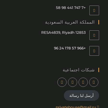
وارسو
ميلانو
ألماتي
نيويورك
لوس أنجلوس
موسكو
سانت بطرسبرغ
تبليسي
كييف
الهندسة المعمارية, تصميم الديكور الداخلي, البناء
إخلاء المسؤولية
السرية
شبكات اجتماعية
أرسل لنا رسالة